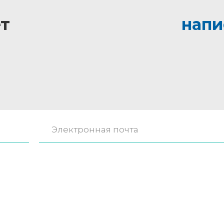
т
напи