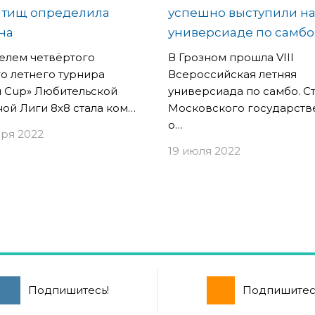
ытищ определила
успешно выступили н
на
универсиаде по самбо
елем четвёртого
В Грозном прошла VIII
о летнего турнира
Всероссийская летняя
 Cup» Любительской
универсиада по самбо. С
ой Лиги 8х8 стала ком…
Московского государств
о…
бря 2022
19 июля 2022
Подпишитесь!
Подпишитес