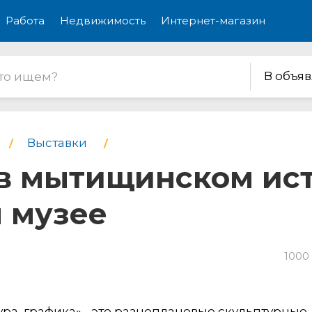
Работа
Недвижимость
Интернет-магазин
В объя
Выставки
 в мытищинском ис
 музее
1000
ра, графика» - это разноплановые скульптурные