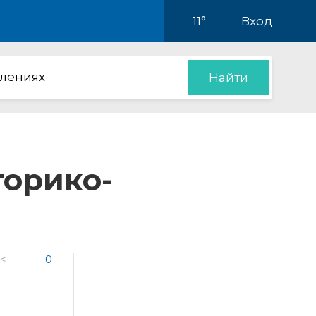
11°
Вход
влениях
Найти
торико-
 <
0