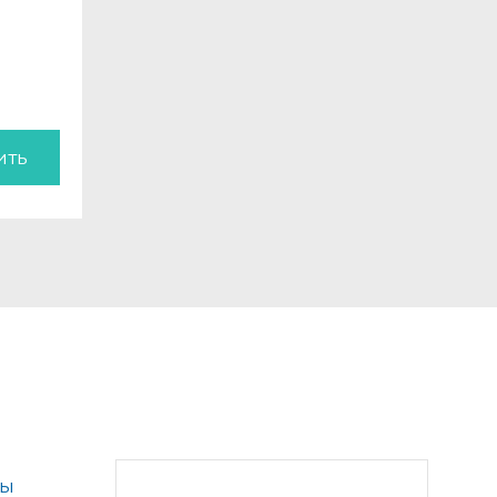
ить
ты