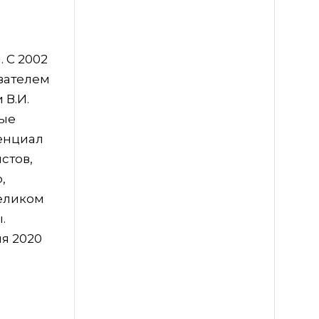
. С 2002
авателем
 В.И.
ные
енциал
стов,
,
целиком
.
я 2020