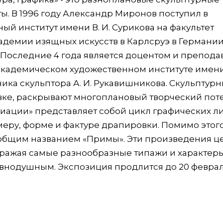
ы. В 1996 году Александр Миронов поступил в
й институт имени В. И. Сурикова на факультет
Академии изящных искусств в Карлсруэ в Германии
. Последние 4 года является доцентом и препод
Академическом художественном институте имени
ика скульптора А. И. Рукавишникова. Скульптур
вке, раскрывают многоплановый творческий пот
иации» представляет собой цикл графических ли
ру, форме и фактуре драпировки. Помимо этого
 общим названием «Примы». Эти произведения 
ажая самые разнообразные типажи и характеры
равнодушным. Экспозиция продлится до 20 феврал