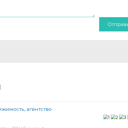
Отправ
и
жимость, агентство