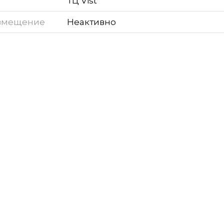
ТЦ Vist
змещение
Неактивно