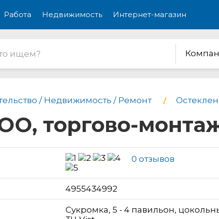
Работа
Недвижимость
Интернет-магазин
Компан
тельство / Недвижимость / Ремонт
Остеклен
ООО, торгово-монта
0 отзывов
н
4955434992
Сукромка, 5 - 4 павильон, цокольн