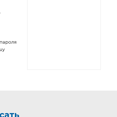
е
 пароля
шу
сать