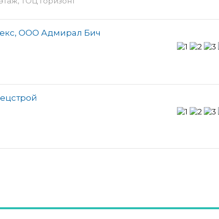
 этаж, ТОЦ Горизонт
екс, ООО Адмирал Бич
пецстрой