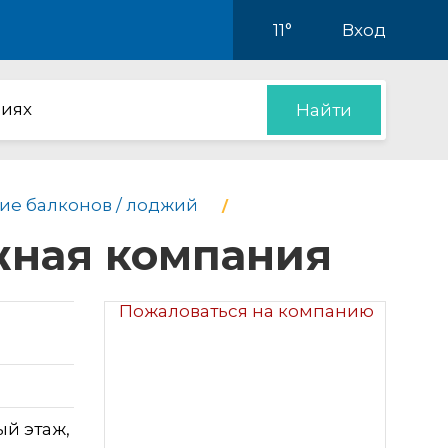
11°
Вход
иях
Найти
ие балконов / лоджий
жная компания
Пожаловаться на компанию
ый этаж,