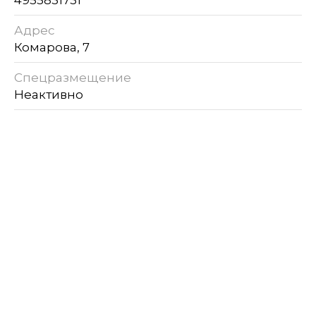
4955831731
Адрес
Комарова, 7
Спецразмещение
Неактивно