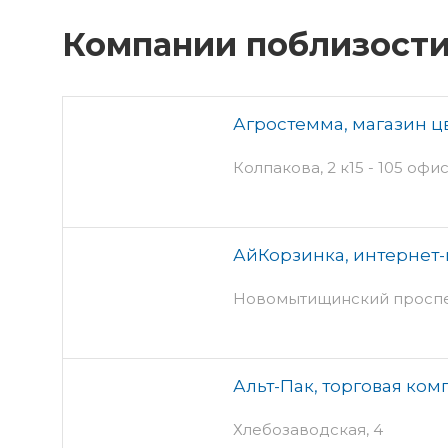
Компании поблизост
Агростемма, магазин ц
Колпакова, 2 к15 - 105 офис
АйКорзинка, интернет
Новомытищинский проспек
Альт-Пак, торговая ко
Хлебозаводская, 4