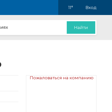
11°
Вход
иях
Найти
о
Пожаловаться на компанию