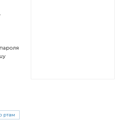
е
 пароля
шу
ю ртам