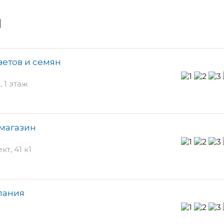
и
ветов и семян
, 1 этаж
-магазин
т, 41 к1
мпания