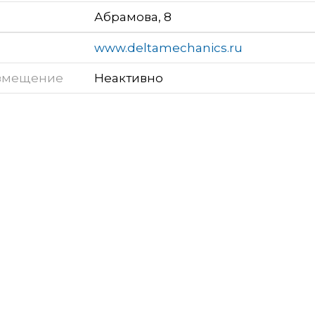
Абрамова, 8
www.deltamechanics.ru
змещение
Неактивно