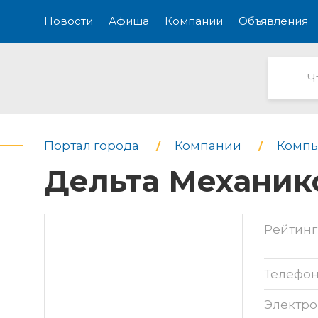
Новости
Афиша
Компании
Объявления
Портал города
Компании
Компь
Дельта Механикс
Рейтинг
Телефо
Электро