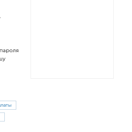
е
 пароля
шу
платы