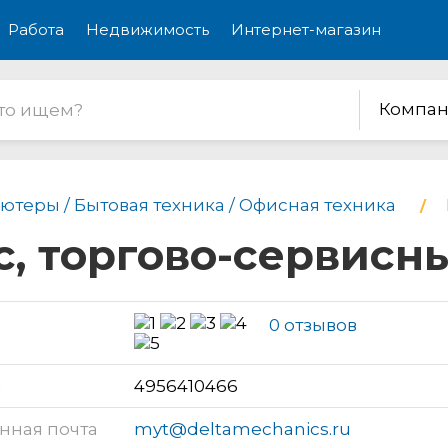
Работа
Недвижимость
Интернет-магазин
Компан
ютеры / Бытовая техника / Офисная техника
, торгово-сервисн
0 отзывов
н
4956410466
нная почта
myt@deltamechanics.ru