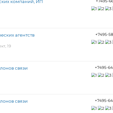
+7495-6
еских компаний, ИП
+7495-5
ческих агентств
т, 19
+7495-64
алонов связи
+7495-64
алонов связи