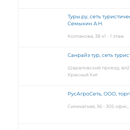
Туры.ру, сеть туристич
Семыкин А.Н.
Колпакова, 38 к1 - 1 этаж
Санрайз тур, сеть тури
Шараповский проезд, вл2 -
Красный Кит
РусАгроСеть, ООО, тор
Силикатная, 36 - 305 офис,