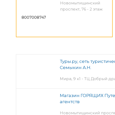
Новомытищинский
проспект, 76 - 2 этаж
8007008747
Туры.ру, сеть туристич
Семыкин А.Н.
Мира, 9 к1 - ТЦ Добрый др
Магазин ГОРЯЩИХ Путев
агентств
Новомытищинский проспект