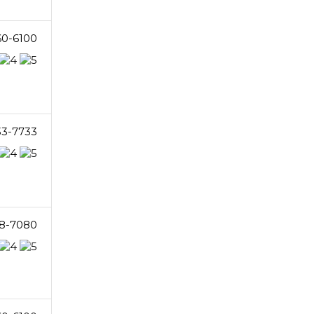
60-6100
33-7733
8-7080