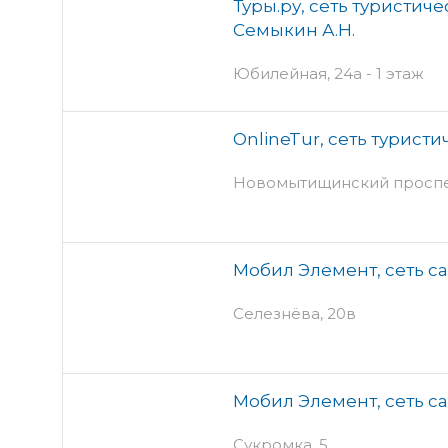
Туры.ру, сеть туристич
Семыкин А.Н.
Юбилейная, 24а - 1 этаж
OnlineTur, сеть туристи
Новомытищинский проспек
Мобил Элемент, сеть с
Селезнёва, 20в
Мобил Элемент, сеть с
Сукромка, 5