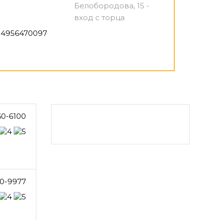
Белобородова, 15 -
вход с торца
4956470097
60-6100
0-9977