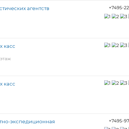
+7495-2
истических агентств
х касс
 этаж
х касс
+7495-9
ртно-экспедиционная