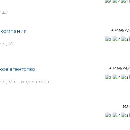
тищи
+7495-7
я компания
кт, 42
+7495-92
кое агентство
, 31а - вход с торца
83