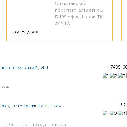
Олимпийский
проспект, вл13 ст1 к Б -
Б-105 офис, 1 этаж, ТК
ФРЕГАТ
4957757758
+7495-6
еских компаний, ИП
акон
810
ок, сеть туристических
, 34 - 1 этаж, вход со двора