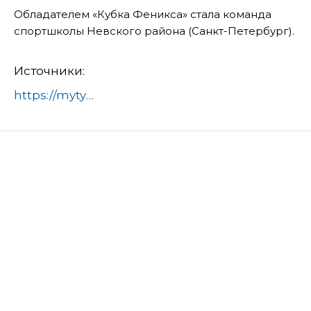
Обладателем «Кубка Феникса» стала команда
спортшколы Невского района (Санкт-Петербург).
Источники:
https://mytyshi.ru/article/mytischinskie-basketbolistki-pyatye-na-kubke-feniksa-671479