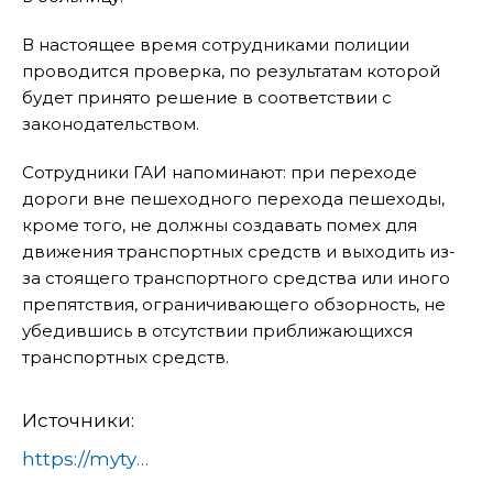
В настоящее время сотрудниками полиции
проводится проверка, по результатам которой
будет принято решение в соответствии с
законодательством.
Сотрудники ГАИ напоминают: при переходе
дороги вне пешеходного перехода пешеходы,
кроме того, не должны создавать помех для
движения транспортных средств и выходить из-
за стоящего транспортного средства или иного
препятствия, ограничивающего обзорность, не
убедившись в отсутствии приближающихся
транспортных средств.
Источники:
https://mytyshi.ru/article/mytischinskie-gosavtoinspektory-napominayut-soblyudajte-pravila-dorozhnogo-dvizheniya-702853