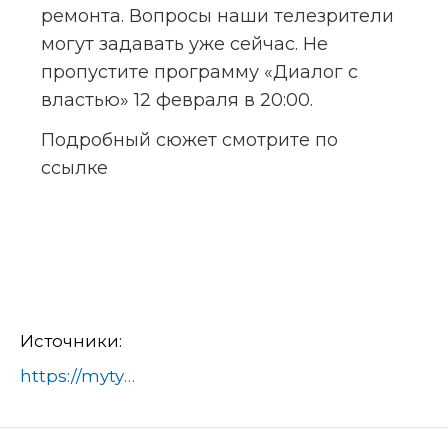
ремонта. Вопросы наши телезрители 
могут задавать уже сейчас. Не 
пропустите программу «Диалог с 
властью» 12 февраля в 20:00.
Подробный сюжет смотрите по 
ссылке
Источники:
https://mytyshi.ru/article/dialog-s-vlastyu-v-studii-pervogo-mytischinskogo-zamestitel-glavy-gorodskogo-okruga-mytischi-aleksandr-hayurov-737215