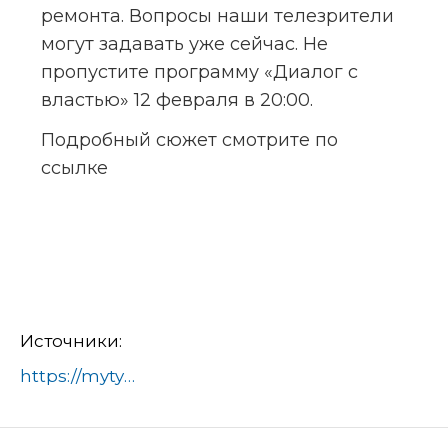
ремонта. Вопросы наши телезрители 
могут задавать уже сейчас. Не 
пропустите программу «Диалог с 
властью» 12 февраля в 20:00.
Подробный сюжет смотрите по 
ссылке
Источники:
https://mytyshi.ru/article/dialog-s-vlastyu-v-studii-pervogo-mytischinskogo-zamestitel-glavy-gorodskogo-okruga-mytischi-aleksandr-hayurov-737215