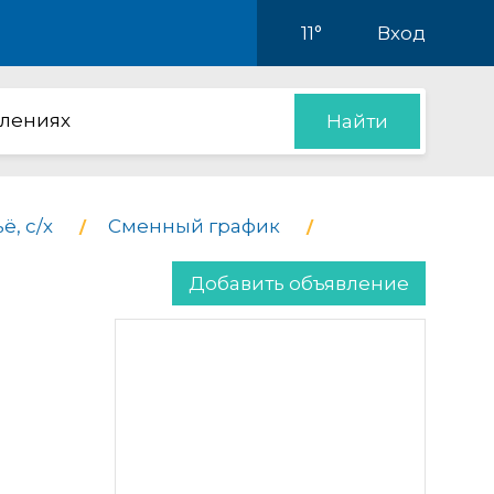
11°
Вход
влениях
Найти
ё, с/х
Сменный график
Добавить объявление