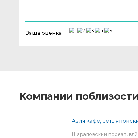
Ваша оценка
Компании поблизост
Азия кафе, сеть японск
Шараповский проезд, вл2 -