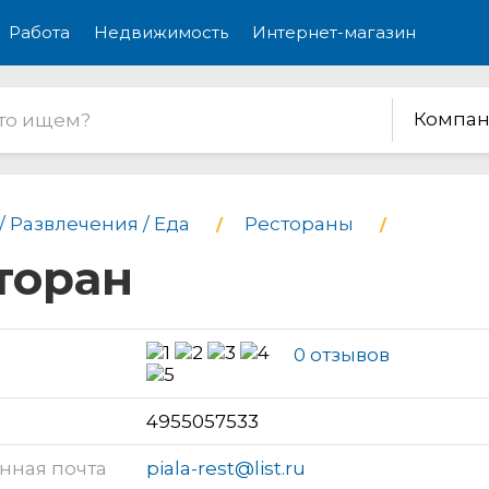
Работа
Недвижимость
Интернет-магазин
Компан
/ Развлечения / Еда
Рестораны
торан
0 отзывов
н
4955057533
нная почта
piala-rest@list.ru