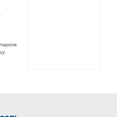
е
 пароля
шу