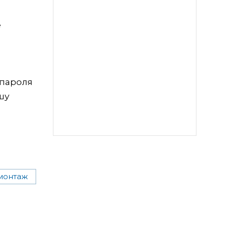
е
 пароля
шу
монтаж