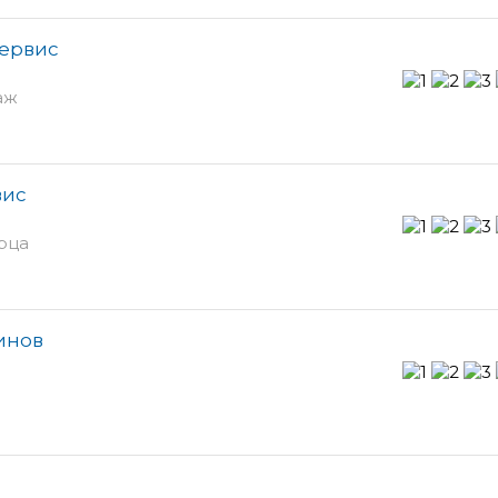
сервис
таж
вис
орца
зинов