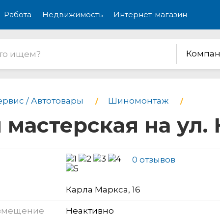
Работа
Недвижимость
Интернет-магазин
Компан
ервис / Автотовары
Шиномонтаж
астерская на ул. К
0 отзывов
Карла Маркса, 16
змещение
Неактивно