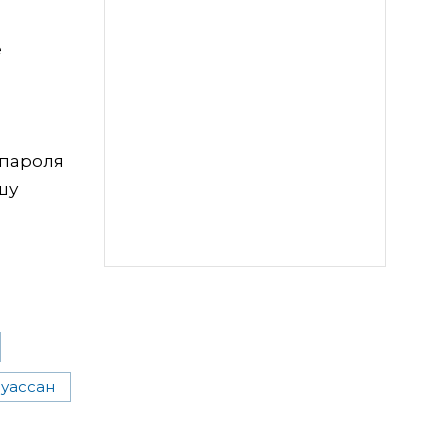
е
 пароля
шу
уассан