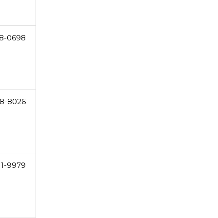
8-0698
8-8026
11-9979