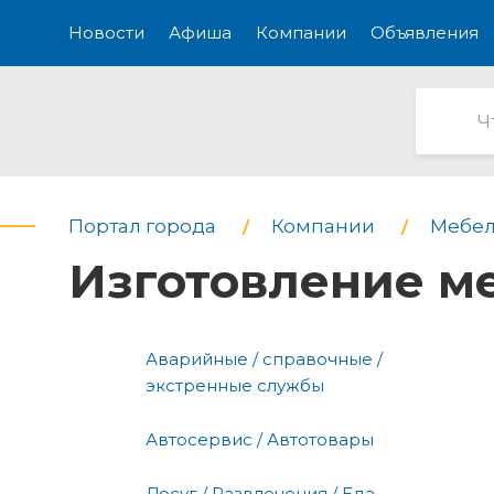
Новости
Афиша
Компании
Объявления
Портал города
Компании
Мебел
Изготовление ме
Аварийные / справочные /
экстренные службы
Автосервис / Автотовары
Досуг / Развлечения / Еда