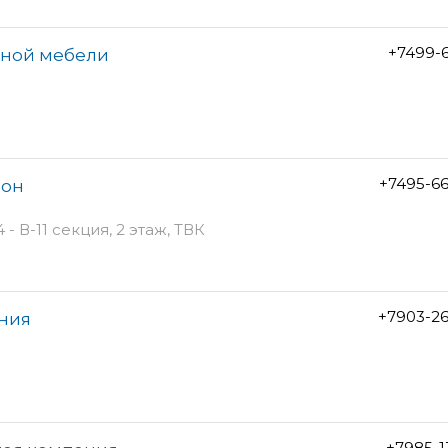
+7499-6
онной мебели
+7495-6
лон
- В-11 секция, 2 этаж, ТВК
+7903-2
ания
+7985-1