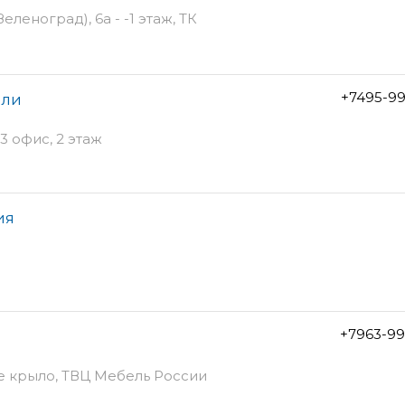
леноград), 6а - -1 этаж, ТК
+7495-99
ели
3 офис, 2 этаж
ия
+7963-99
ое крыло, ТВЦ Мебель России