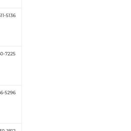
11-5136
60-7225
66-5296
30-1812