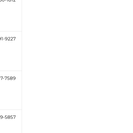
91-9227
17-7589
69-5857