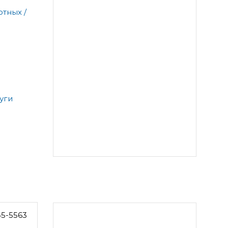
тных /
уги
45-5563