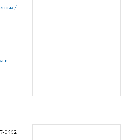
тных /
уги
7-0402