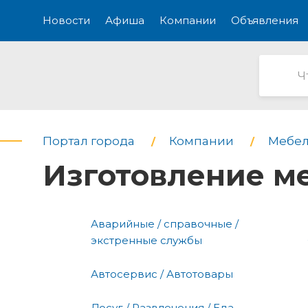
Новости
Афиша
Компании
Объявления
Портал города
Компании
Мебел
Изготовление ме
Аварийные / справочные /
экстренные службы
Автосервис / Автотовары
Досуг / Развлечения / Еда