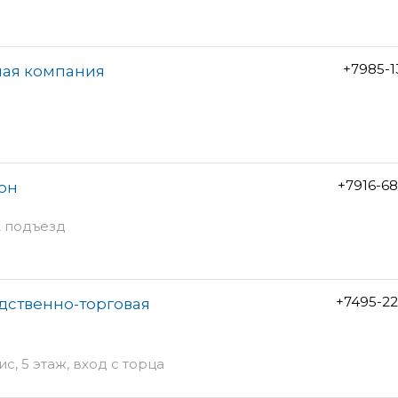
+7985-1
ная компания
+7916-6
он
 2 подъезд
+7495-2
дственно-торговая
ис, 5 этаж, вход с торца