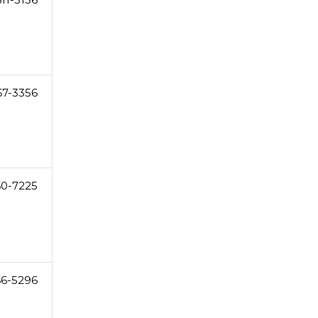
67-3356
60-7225
66-5296