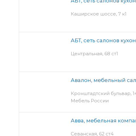
АБТ, сеть салонов кух
Каширское шоссе, 7 к1
АБТ, сеть салонов кух
Центральная, 68 ст1
Авалон, мебельный са
Кронштадтский бульвар, 14 
Мебель России
Авва, мебельная комп
Севанская, 62 ст4