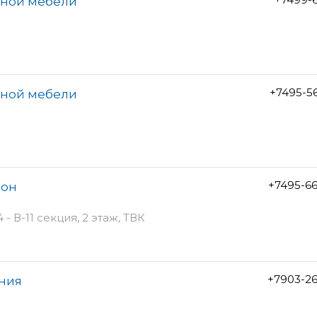
онной мебели
+7495-5
онной мебели
+7495-6
лон
- В-11 секция, 2 этаж, ТВК
+7903-2
ания