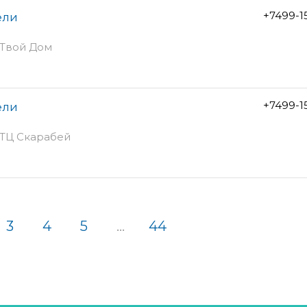
+7499-1
ели
К Твой Дом
+7499-1
ели
 МТЦ Скарабей
3
4
5
...
44