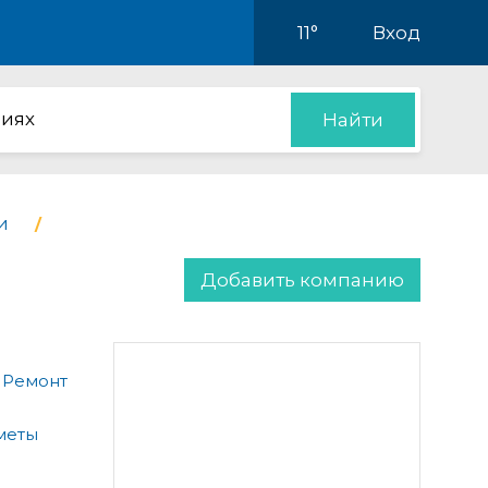
11°
Вход
иях
Найти
и
Добавить компанию
 Ремонт
меты