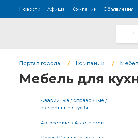
Новости
Афиша
Компании
Объявления
Портал города
Компании
Мебел
Мебель для кух
Аварийные / справочные /
экстренные службы
Автосервис / Автотовары
Досуг / Развлечения / Еда