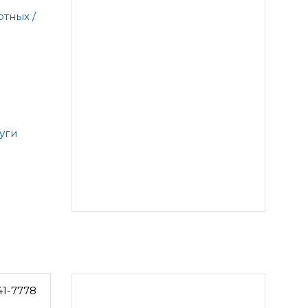
тных /
уги
41-7778