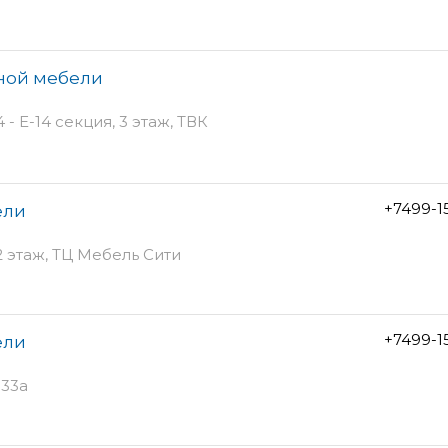
нной мебели
- Е-14 секция, 3 этаж, ТВК
+7499-1
ели
2 этаж, ТЦ Мебель Сити
+7499-1
ели
 33а