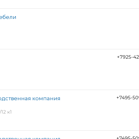
мебели
+7925-42
+7495-50
водственная компания
12 к1
+7495-50
водственная компания