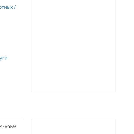
тных /
уги
4-6459