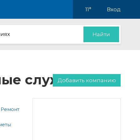
11°
Вход
иях
Найти
нные службы
Добавить компанию
 Ремонт
меты