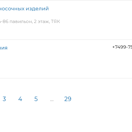
-носочных изделий
4-86 павильон, 2 этаж, ТЯК
+7499-7
ния
3
4
5
...
29