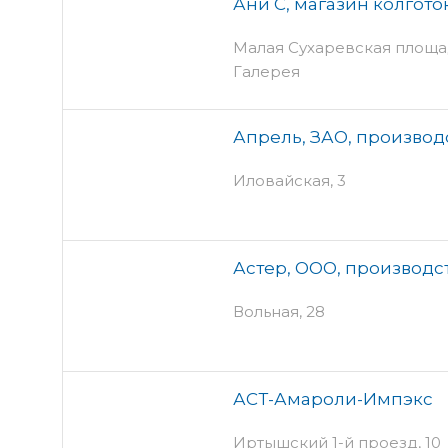
Ани С, магазин колгото
Малая Сухаревская площадь
Галерея
Апрель, ЗАО, произво
Иловайская, 3
Астер, ООО, производ
Вольная, 28
АСТ-Амароли-Импэкс
Иртышский 1-й проезд, 10