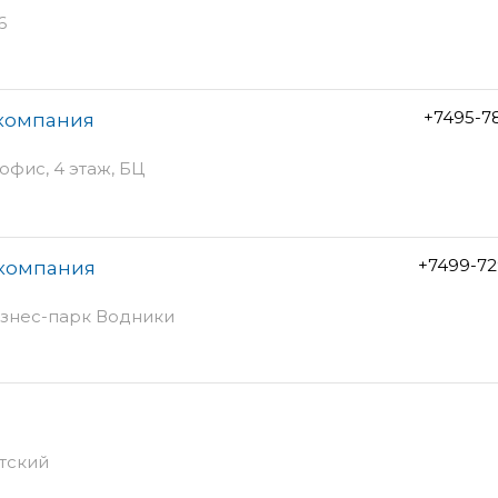
6
+7495-7
 компания
 офис, 4 этаж, БЦ
+7499-72
 компания
бизнес-парк Водники
етский