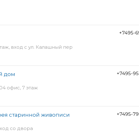
+7495-6
этаж, вход с ул. Калашный пер
+7495-95
й дом
04 офис, 7 этаж
+7495-79
рея старинной живописи
вход со двора