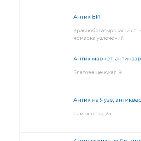
Антик ВИ
Краснобогатырская, 2 ст1 
ярмарка увлечений
Антик маркет, антиква
Благовещенская, 9
Антик на Яузе, антикв
Самокатная, 2а
Антиквариат на Ленин