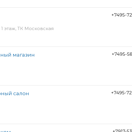
+7495-7
- 1 этаж, ТК Московская
+7495-5
рный магазин
+7495-72
арный салон
+7917-5
ском