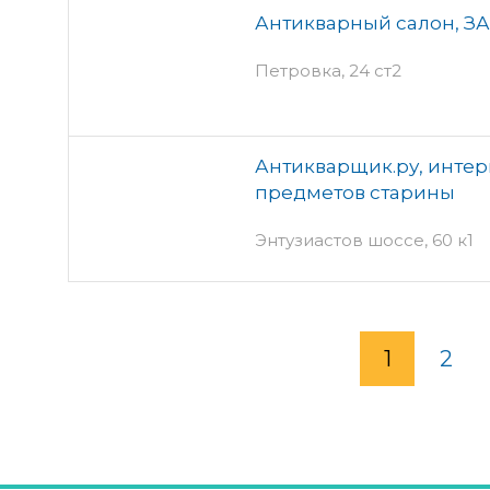
Антикварный салон, З
Петровка, 24 ст2
Антикварщик.ру, интер
предметов старины
Энтузиастов шоссе, 60 к1
1
2