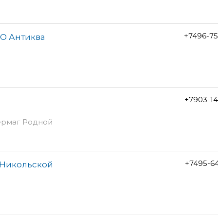
+7496-7
ОО Антиква
+7903-1
вермаг Родной
+7495-6
 Никольской