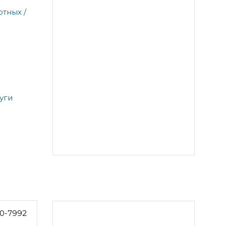
тных /
уги
0-7992