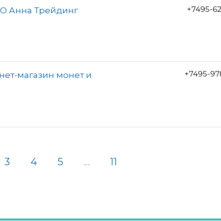
+7495-6
АО Анна Трейдинг
+7495-97
нет-магазин монет и
3
4
5
...
11