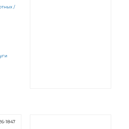
тных /
уги
26-1847