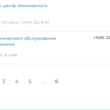
, центр технического
611 офис, 1 этаж, БЦ Агат
+7495-3
хнического обслуживания
ехники
с, 8 этаж
3
4
5
...
8