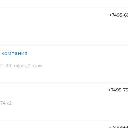
+7495-6
я компания
 - 201 офис, 2 этаж
+7495-7
74 к2
+7499-6