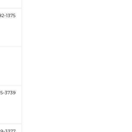
82-1375
55-3739
19-3377