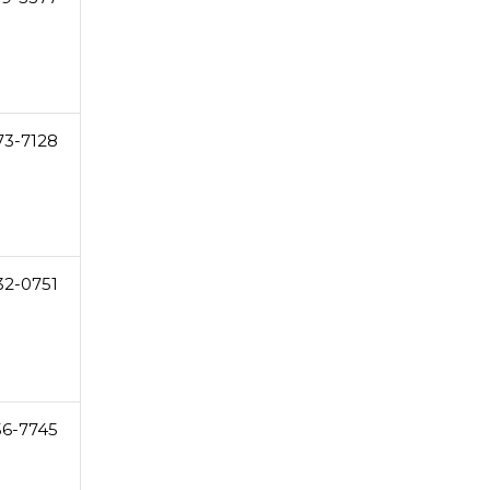
73-7128
32-0751
56-7745