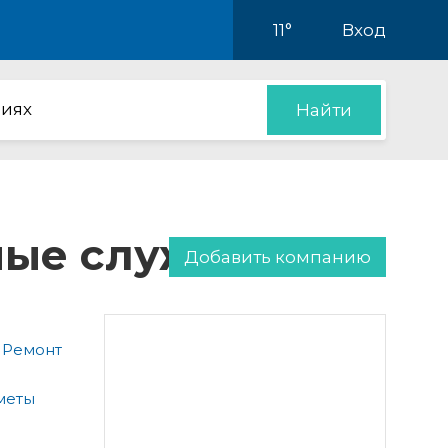
11°
Вход
иях
Найти
нные службы
Добавить компанию
 Ремонт
меты