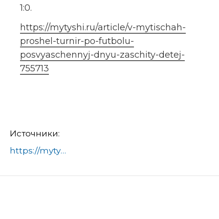
1:0.
https://mytyshi.ru/article/v-mytischah-
proshel-turnir-po-futbolu-
posvyaschennyj-dnyu-zaschity-detej-
755713
Источники:
https://mytyshi.ru/article/v-mytischah-proshel-turnir-po-futbolu-posvyaschennyj-dnyu-zaschity-detej-755713