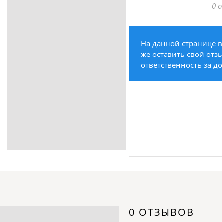
0 
ритуальные услуги
Медицина / Здоровье /
Красота
На данной странице в
Строительство /
же оставить свой отзы
Недвижимость / Ремонт
ответственность за д
Одежда / Обувь
Текстиль / Предметы
интерьера
Культура / Искусство / Религия
Город / Власть
Спорт / Отдых / Туризм
Образование / Работа /
Карьера
Компьютеры / Бытовая
техника / Офисная техника
Охрана / Безопасность
0 ОТЗЫВОВ
Металлы / Топливо / Химия