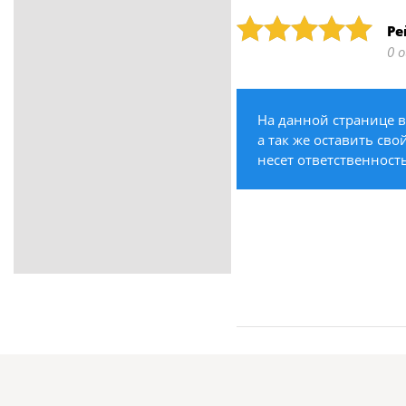
ритуальные услуги
Рейтинг: 5
Ре
Медицина / Здоровье /
0 
Красота
Строительство /
Недвижимость / Ремонт
На данной странице в
Одежда / Обувь
а так же оставить сво
Текстиль / Предметы
несет ответственност
интерьера
Культура / Искусство / Религия
Город / Власть
Спорт / Отдых / Туризм
Образование / Работа /
Карьера
Компьютеры / Бытовая
техника / Офисная техника
Охрана / Безопасность
Металлы / Топливо / Химия