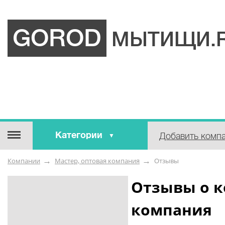
GOROD
МЫТИЩИ.
Категории
Добавить комп
Строительные / отделочные
Компании
Мастер, оптовая компания
Отзывы
материалы
Оборудование / Инструмент
Отзывы о к
Аварийные / справочные /
компания
экстренные службы
Коммунальные / бытовые /