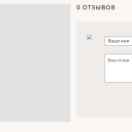
Электроника / Электротехника
0 ОТЗЫВОВ
Транспорт / Грузоперевозки
Мебель / Материалы /
Фурнитура
Интернет / Связь / IT
Автосервис / Автотовары
Реклама / Полиграфия / СМИ
Товары для животных /
Ветеринария
Досуг / Развлечения / Еда
Юридические / финансовые
услуги
Хозтовары / Канцелярия /
Упаковка