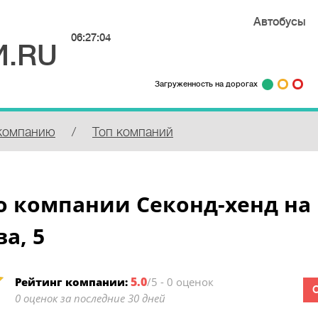
Автобусы
06:27:04
.RU
Загруженность на дорогах
компанию
/
Топ компаний
о компании Секонд-хенд на
а, 5
5.0
Рейтинг компании:
/5 - 0 оценок
0 оценок за последние 30 дней