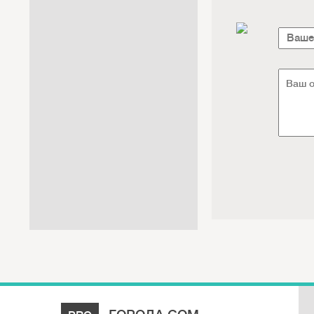
Интернет / Связь / IT
Автосервис / Автотовары
Реклама / Полиграфия / СМИ
Товары для животных /
Ветеринария
Досуг / Развлечения / Еда
Юридические / финансовые
услуги
Хозтовары / Канцелярия /
Упаковка