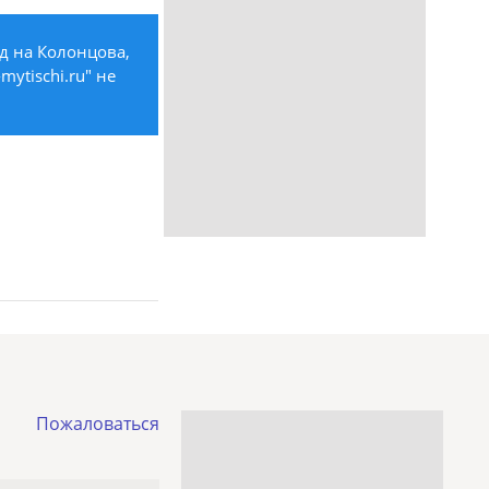
д на Колонцова,
ytischi.ru" не
Пожаловаться