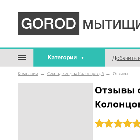
GOROD
МЫТИЩИ
Категории
Добавить 
Строительные / отделочные
Компании
Секонд-хенд на Колонцова, 5
Отзывы
материалы
Оборудование / Инструмент
Отзывы 
Аварийные / справочные /
Колонцов
экстренные службы
Коммунальные / бытовые /
ритуальные услуги
Рейтинг: 5
Медицина / Здоровье /
Красота