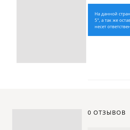
Строительство /
Недвижимость / Ремонт
На данной стра
Одежда / Обувь
5", а так же ост
Текстиль / Предметы
несет ответстве
интерьера
Культура / Искусство / Религия
Город / Власть
Спорт / Отдых / Туризм
Образование / Работа /
Карьера
Компьютеры / Бытовая
техника / Офисная техника
Охрана / Безопасность
Металлы / Топливо / Химия
Электроника / Электротехника
0 ОТЗЫВОВ
Транспорт / Грузоперевозки
Мебель / Материалы /
Фурнитура