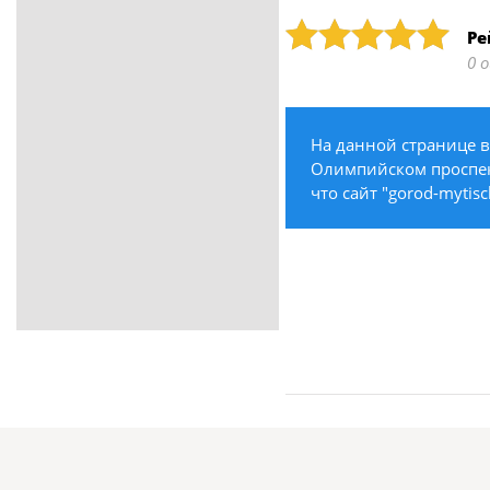
ритуальные услуги
Рейтинг: 5
Ре
Медицина / Здоровье /
0 
Красота
Строительство /
Недвижимость / Ремонт
На данной странице в
Одежда / Обувь
Олимпийском проспект
Текстиль / Предметы
что сайт "gorod-mytis
интерьера
Культура / Искусство / Религия
Город / Власть
Спорт / Отдых / Туризм
Образование / Работа /
Карьера
Компьютеры / Бытовая
техника / Офисная техника
Охрана / Безопасность
Металлы / Топливо / Химия