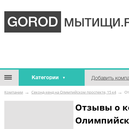
GOROD
МЫТИЩИ.
Категории
Добавить комп
Строительные / отделочные
Компании
Секонд-хенд на Олимпийском проспекте, 15 к4
О
материалы
Оборудование / Инструмент
Отзывы о к
Аварийные / справочные /
Олимпийско
экстренные службы
Коммунальные / бытовые /