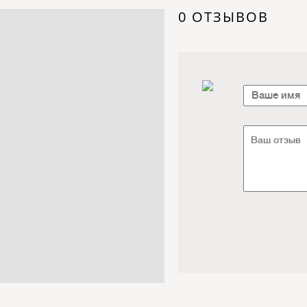
Электроника / Электротехника
0 ОТЗЫВОВ
Транспорт / Грузоперевозки
Мебель / Материалы /
Фурнитура
Интернет / Связь / IT
Автосервис / Автотовары
Реклама / Полиграфия / СМИ
Товары для животных /
Ветеринария
Досуг / Развлечения / Еда
Юридические / финансовые
услуги
Хозтовары / Канцелярия /
Упаковка