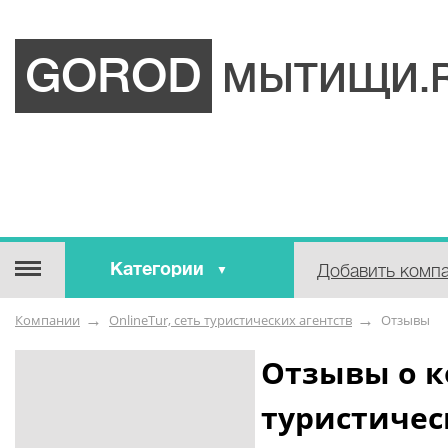
GOROD
МЫТИЩИ.
Категории
Добавить комп
Строительные / отделочные
Компании
OnlineTur, сеть туристических агентств
Отзывы
материалы
Оборудование / Инструмент
Отзывы о к
Аварийные / справочные /
туристичес
экстренные службы
Коммунальные / бытовые /