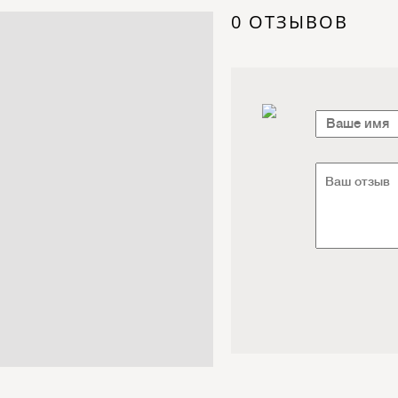
Электроника / Электротехника
0 ОТЗЫВОВ
Транспорт / Грузоперевозки
Мебель / Материалы /
Фурнитура
Интернет / Связь / IT
Автосервис / Автотовары
Реклама / Полиграфия / СМИ
Товары для животных /
Ветеринария
Досуг / Развлечения / Еда
Юридические / финансовые
услуги
Хозтовары / Канцелярия /
Упаковка