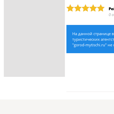
ритуальные услуги
Рейтинг: 5
Ре
Медицина / Здоровье /
0 
Красота
Строительство /
Недвижимость / Ремонт
На данной странице в
Одежда / Обувь
туристических агентст
Текстиль / Предметы
"gorod-mytischi.ru" н
интерьера
Культура / Искусство / Религия
Город / Власть
Спорт / Отдых / Туризм
Образование / Работа /
Карьера
Компьютеры / Бытовая
техника / Офисная техника
Охрана / Безопасность
Металлы / Топливо / Химия