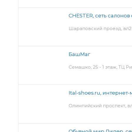
CHESTER, сеть салонов
Шараповский проезд, вл2 
БашМаг
Семашко, 25 - 1 этаж, ТЦ Р
Ital-shoes.ru, интернет
Олимпийский проспект, вл13
Обувной мир Лидер, се