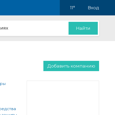
11°
Вход
иях
Найти
Добавить компанию
ары
редства
 защиты