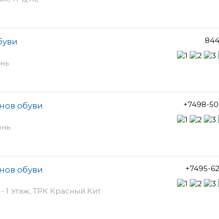
844
буви
юнь
+7498-50
инов обуви
юнь
+7495-6
инов обуви
 1 этаж, ТРК Красный Кит