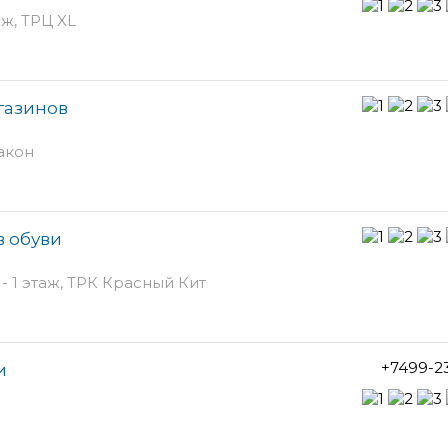
аж, ТРЦ XL
газинов
акон
в обуви
 1 этаж, ТРК Красный Кит
+7499-2
и