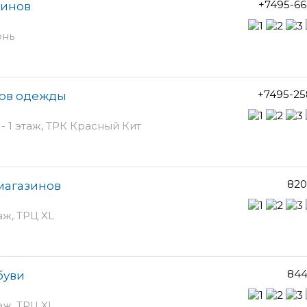
+7495-66
зинов
юнь
+7495-25
инов одежды
 1 этаж, ТРК Красный Кит
820
 магазинов
аж, ТРЦ XL
844
буви
аж, ТРЦ XL