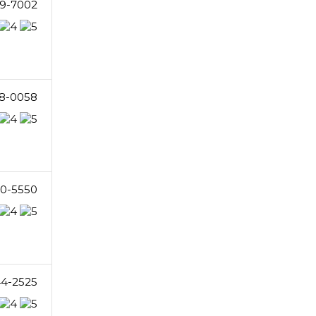
9-7002
8-0058
0-5550
4-2525